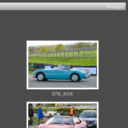
64 images
D7K_8318