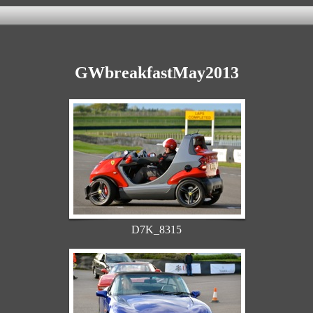
GWbreakfastMay2013
D7K_8315